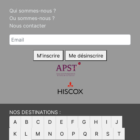
Qui sommes-nous ?
Ou sommes-nous ?
Nous contacter
M'inscrire
Me désinscrire
NOS DESTINATIONS :
A
B
C
D
E
F
G
H
I
J
K
L
M
N
O
P
Q
R
S
T